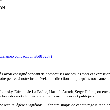
NÇON
w.calameo.com/accounts/5813287)
Après avoir consigné pendant de nombreuses années les mots et expressio
notre pensée à notre insu, révélant la direction unique qu’ils nous amèn
am Chomsky, Etienne de La Boétie, Hannah Arendt, Serge Halimi, ou enc
oix des mots fait par les pouvoirs médiatiques et politiques.
ne lecture légère et agréable. L’écriture simple de cet ouvrage le rend a