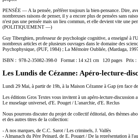
PENSÉE — A la pensée, préférer toujours la bien-pensance. Dire, avec 
nombreuses raisons de penser, il y a encore plus de pensées sans raison
n'est pas une pensée mais un lieu commun, et elle devient vite un
(POLITIQUEMENT —)
Guy Tiberghien, professeur de psychologie cognitive, a enseigné à l'Univ
nombreux articles et de plusieurs ouvrages dans le domaine des sciences
Psychophysique, (PUF, 1984) ; La Mémoire Oubliée, (Mardaga, 1997)
ISBN : 978-2-35082-398-0 Format : 14 x21 cm 120 pages Prix : 
Les Lundis de Cézanne: Apéro-lecture-dis
Lundi 29 Mai, à partir de 19h, à la Maison Cézanne à Gap (en face de 
Les éditions Gros Textes vous invitent à un apéro-lecture-discussion 
Le muselage universel, d'E. Pouget / L'anarchie, d'E. Reclus
Nous pourrons discuter du projet de collectif éditorial, des thèmes abord
et des autres titres de la collection:
- A nos marques, de C.C. Sarot / Les criminels, J. Vallès
- Almanach du Père Peinard, de E. Pouget / De la représentation à l'a