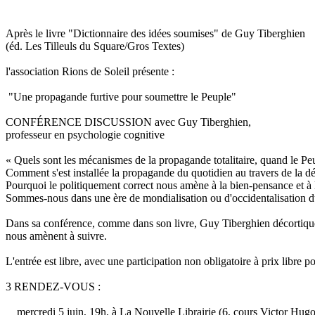
Après le livre "Dictionnaire des idées soumises" de Guy Tiberghien
(éd. Les Tilleuls du Square/Gros Textes)
l'association Rions de Soleil présente :
"Une propagande furtive pour soumettre le Peuple"
CONFÉRENCE DISCUSSION avec Guy Tiberghien,
professeur en psychologie cognitive
« Quels sont les mécanismes de la propagande totalitaire, quand le P
Comment s'est installée la propagande du quotidien au travers de la d
Pourquoi le politiquement correct nous amène à la bien-pensance et à
Sommes-nous dans une ère de mondialisation ou d'occidentalisation 
Dans sa conférence, comme dans son livre, Guy Tiberghien décortique le
nous amènent à suivre.
L'entrée est libre, avec une participation non obligatoire à prix libre po
3 RENDEZ-VOUS :
mercredi 5 juin, 19h, à La Nouvelle Librairie (6, cours Victor Hu