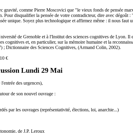
gravité, comme Pierre Moscovici que "le vieux fonds de pensée marxiste 
. Pour disqualifier la pensée de votre contradicteur, dire avec dégoût : 
e pensée unique. Soyez plus technologique et affirmez même : il nous
ersité de Grenoble et à l'Institut des sciences cognitives de Lyon. Il es
 cognitives et, en particulier, sur la mémoire humaine et la reconnaissa
 ; Dictionnaire des Sciences Cognitives, (Armand Colin, 2002).
10 €
cussion Lundi 29 Mai
l'entrée des urgences),
autour de son nouvel ouvrage :
és par les ouvrages (représentativité, élections, loi, anarchie...)
utonomie, de J.P. Leroux