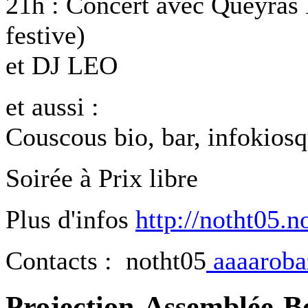
21h : Concert avec Queyras 
festive)
et DJ LEO
et aussi :
Couscous bio, bar, infokios
Soirée à Prix libre
Plus d'infos
http://notht05.n
Contacts : notht05
aaaarobaz
Projection-Assemblée-B