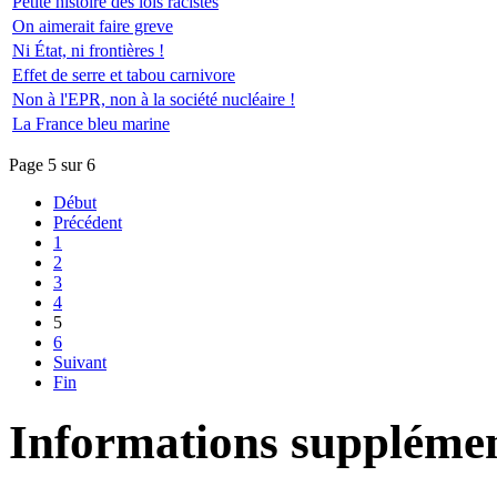
Petite histoire des lois racistes
On aimerait faire greve
Ni État, ni frontières !
Effet de serre et tabou carnivore
Non à l'EPR, non à la société nucléaire !
La France bleu marine
Page 5 sur 6
Début
Précédent
1
2
3
4
5
6
Suivant
Fin
Informations supplémen