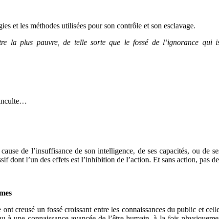
ies et les méthodes utilisées pour son contrôle et son esclavage.
re la plus pauvre, de telle sorte que le fossé de l’ignorance qui is
t inculte…
 cause de l’insuffisance de son intelligence, de ses capacités, ou de s
sif dont l’un des effets est l’inhibition de l’action. Et sans action, pas 
êmes
nt creusé un fossé croissant entre les connaissances du public et celles 
enu à une connaissance avancée de l’être humain, à la fois physiquem