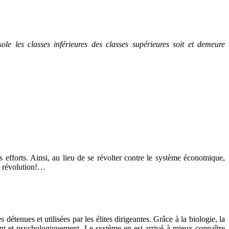
ole les classes inférieures des classes supérieures soit et demeure
es efforts. Ainsi, au lieu de se révolter contre le système économique,
de révolution!…
détenues et utilisées par les élites dirigeantes. Grâce à la biologie, la
ent et psychologiquement. Le système en est arrivé à mieux connaître