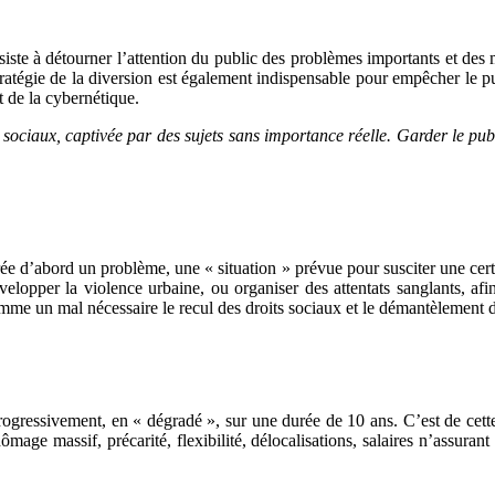
nsiste à détourner l’attention du public des problèmes importants et des 
stratégie de la diversion est également indispensable pour empêcher le p
t de la cybernétique.
es sociaux, captivée par des sujets sans importance réelle. Garder le 
ée d’abord un problème, une « situation » prévue pour susciter une cert
velopper la violence urbaine, ou organiser des attentats sanglants, afi
mme un mal nécessaire le recul des droits sociaux et le démantèlement d
r progressivement, en « dégradé », sur une durée de 10 ans. C’est de ce
mage massif, précarité, flexibilité, délocalisations, salaires n’assura