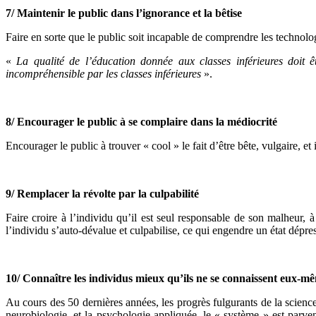
7/ Maintenir le public dans l’ignorance et la bêtise
Faire en sorte que le public soit incapable de comprendre les technolog
«
La qualité de l’éducation donnée aux classes inférieures doit êt
incompréhensible par les classes inférieures
».
8/ Encourager le public à se complaire dans la médiocrité
Encourager le public à trouver « cool » le fait d’être bête, vulgaire, e
9/ Remplacer la révolte par la culpabilité
Faire croire à l’individu qu’il est seul responsable de son malheur, à
l’individu s’auto-dévalue et culpabilise, ce qui engendre un état dépres
10/ Connaître les individus mieux qu’ils ne se connaissent eux-m
Au cours des 50 dernières années, les progrès fulgurants de la science o
neurobiologie, et la psychologie appliquée, le « système » est parv