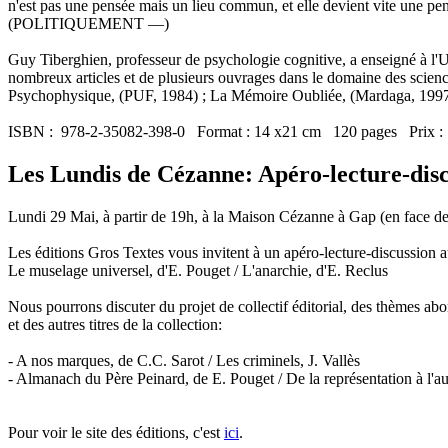
n'est pas une pensée mais un lieu commun, et elle devient vite un
(POLITIQUEMENT —)
Guy Tiberghien, professeur de psychologie cognitive, a enseigné à l'Univ
nombreux articles et de plusieurs ouvrages dans le domaine des sciences
Psychophysique, (PUF, 1984) ; La Mémoire Oubliée, (Mardaga, 1997)
ISBN : 978-2-35082-398-0 Format : 14 x21 cm 120 pages Prix : 
Les Lundis de Cézanne: Apéro-lecture-dis
Lundi 29 Mai, à partir de 19h, à la Maison Cézanne à Gap (en face de 
Les éditions Gros Textes vous invitent à un apéro-lecture-discussion 
Le muselage universel, d'E. Pouget / L'anarchie, d'E. Reclus
Nous pourrons discuter du projet de collectif éditorial, des thèmes abord
et des autres titres de la collection:
- A nos marques, de C.C. Sarot / Les criminels, J. Vallès
- Almanach du Père Peinard, de E. Pouget / De la représentation à l'a
Pour voir le site des éditions, c'est
ici
.