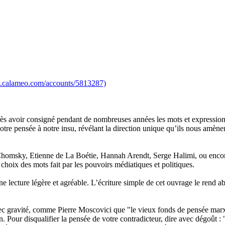
w.calameo.com/accounts/5813287)
Après avoir consigné pendant de nombreuses années les mots et expressio
notre pensée à notre insu, révélant la direction unique qu’ils nous amèn
am Chomsky, Etienne de La Boétie, Hannah Arendt, Serge Halimi, ou enc
oix des mots fait par les pouvoirs médiatiques et politiques.
ne lecture légère et agréable. L’écriture simple de cet ouvrage le rend a
gravité, comme Pierre Moscovici que "le vieux fonds de pensée marxiste 
. Pour disqualifier la pensée de votre contradicteur, dire avec dégoût : 