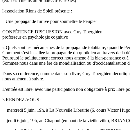
(éd. Les Tilleuls du Square/Gros Textes)
l'association Rions de Soleil présente :
"Une propagande furtive pour soumettre le Peuple"
CONFÉRENCE DISCUSSION avec Guy Tiberghien,
professeur en psychologie cognitive
« Quels sont les mécanismes de la propagande totalitaire, quand le P
Comment s'est installée la propagande du quotidien au travers de la d
Pourquoi le politiquement correct nous amène à la bien-pensance et à
Sommes-nous dans une ère de mondialisation ou d'occidentalisation 
Dans sa conférence, comme dans son livre, Guy Tiberghien décortique le
nous amènent à suivre.
L'entrée est libre, avec une participation non obligatoire à prix libre po
3 RENDEZ-VOUS :
mercredi 5 juin, 19h, à La Nouvelle Librairie (6, cours Victor Hu
jeudi 6 juin, 19h, au Chapoul (en haut de la vieille ville), BRIA