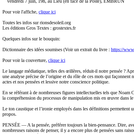
vendredi 7 juin, 19h, au Lieu (en face de la Poste), EMBRUN
Pour voir l'affiche,
clique ici
Toutes les infos sur rionsdesoleil.org
Les éditions Gros Textes : grostextes.fr
Quelques infos sur le bouquin:
Dictionnaire des idées soumises (Voir un extrait du livre :
https://ww
Pour voir la couverture,
clique ici
Le langage médiatique, telles des œillères, réduit-il notre pensée ? 
une analyse précise de l’origine et du rôle de ces mots qui façonnent 
actes et nos pensées et lessive notre conscience politique.
En se référant à de nombreuses figures intellectuelles tels que No
la compréhension du processus de manipulation mis en œuvre dans le ch
Le ton caustique et l’ironie employés dans les définitions permettent u
propos.
PENSÉE — A la pensée, préférer toujours la bien-pensance. Dire, avec 
nombreuses raisons de penser, il y a encore plus de pensées sans raison