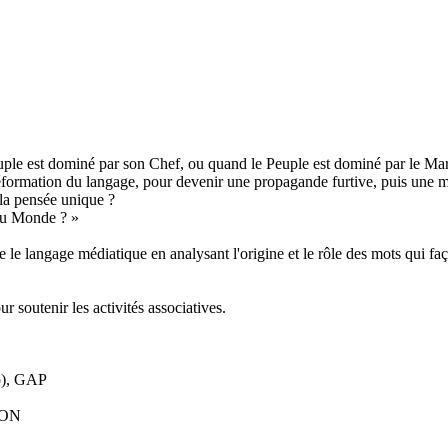
euple est dominé par son Chef, ou quand le Peuple est dominé par le Ma
éformation du langage, pour devenir une propagande furtive, puis une mé
 la pensée unique ?
du Monde ? »
 langage médiatique en analysant l'origine et le rôle des mots qui faço
ur soutenir les activités associatives.
go), GAP
NÇON