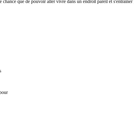
chance que de pouvoir aller vivre dans un endroit pareil et s'entraîner p
s
pour