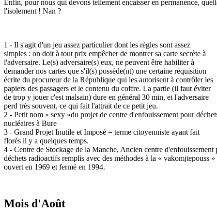
Enfin, pour nous qui devons tellement encaisser en permanence, quelle 
l'isolement ! Nan ?
1 - Il s'agit d'un jeu assez particulier dont les règles sont assez
simples : on doit à tout prix empêcher de montrer sa carte secrète à
l'adversaire. Le(s) adversaire(s) eux, ne peuvent être habiliter à
demander nos cartes que s'il(s) possède(nt) une certaine réquisition
écrite du procureur de la République qui les autorisent à contrôler les
papiers des passagers et le contenu du coffre. La partie (il faut éviter
de trop y jouer c'est malsain) dure en général 30 min, et l'adversaire
perd très souvent, ce qui fait l'attrait de ce petit jeu.
2 - Petit nom « sexy »du projet de centre d'enfouissement pour déchet
nucléaires à Bure
3 - Grand Projet Inutile et Imposé = terme citoyenniste ayant fait
florès il y a quelques temps.
4 - Centre de Stockage de la Manche, Ancien centre d'enfouissement 
déchets radioactifs remplis avec des méthodes à la « vakomjtepouss »
ouvert en 1969 et fermé en 1994.
Mois d'Août