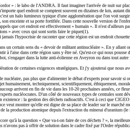
Mordor » : le labo de l'ANDRA. Il faut imaginer l'arrivée de nuit sur pla
'importe quel endroit se comptent souvent en dizaines de km, autant dire
 c'est un halo lumineux typique d'une agglomération que l'on voit surgi
n enceinte et sa porte fortifiée. Dans cette nouvelle version de l'enfer, c'
 rappels que cet endroit est effectivement « humain ». Il n'est d'ailleurs 
ns » avec ceux qui sont sortis faire le piquet(1).
i jamais l'hypocrisie de raconter que cette région est un endroit chouette
et sans un certain sens du « devoir de militant antinucléaire ». En y al
ir à l'aise dans cette région sans y être né. Qu'est-ce qui nous pousse d
ot, s'engager dans la lutte anti-éolienne en Aveyron ou dans tout autre 
idération de certaines exigences stratégiques. Et j'y ajouterai que nous a
ubelle nucléaire, pas plus que d'alimenter le débat d'experts pour savoir si
 projet humainement, techniquement, scientifiquement, éthiquement, mora
beaucoup arrivent en fin de vie dans les 10-20 prochaines années, ce fleu
s experts nucléocrates. D'un côté de nouveaux types de centrales sont
on existence : la gestion des déchets radioactifs. C'est à ceci que CIGEO
ce veut montrer qu'elle est digne de sa place de leader sur le marché mo
aîne de la production atomique depuis l'extraction du minerai d'uranium (
e qu'à la question « Que va-t-on faire de ces déchets ? », la meilleure 
'avons pas à offrir de solution dans le cadre fixé par l'Ordre républica