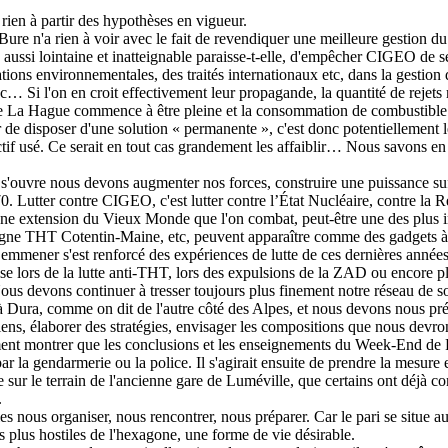
rien à partir des hypothèses en vigueur.
ure n'a rien à voir avec le fait de revendiquer une meilleure gestion d
e, aussi lointaine et inatteignable paraisse-t-elle, d'empêcher CIGEO de se 
tations environnementales, des traités internationaux etc, dans la gestio
… Si l'on en croit effectivement leur propagande, la quantité de rejets r
e La Hague commence à être pleine et la consommation de combustible par
 de disposer d'une solution « permanente », c'est donc potentiellement l
ctif usé. Ce serait en tout cas grandement les affaiblir… Nous savons en
 qui s'ouvre nous devons augmenter nos forces, construire une puissance 
70. Lutter contre CIGEO, c'est lutter contre l’État Nucléaire, contre la
e extension du Vieux Monde que l'on combat, peut-être une des plus im
 ligne THT Cotentin-Maine, etc, peuvent apparaître comme des gadgets
 emmener s'est renforcé des expériences de lutte de ces dernières année
uise lors de la lutte anti-THT, lors des expulsions de la ZAD ou encore 
ous devons continuer à tresser toujours plus finement notre réseau de sol
rà Dura, comme on dit de l'autre côté des Alpes, et nous devons nous pré
liens, élaborer des stratégies, envisager les compositions que nous devr
alement montrer que les conclusions et les enseignements du Week-End de
r la gendarmerie ou la police. Il s'agirait ensuite de prendre la mesure 
tte sur le terrain de l'ancienne gare de Luméville, que certains ont déj
.
ous organiser, nous rencontrer, nous préparer. Car le pari se situe aussi 
es plus hostiles de l'hexagone, une forme de vie désirable.