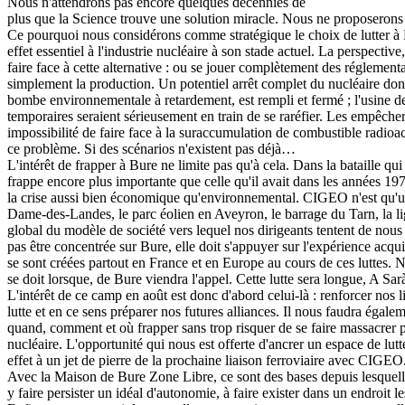
Nous n'attendrons pas encore quelques décennies de
plus que la Science trouve une solution miracle. Nous ne proposerons 
Ce pourquoi nous considérons comme stratégique le choix de lutter à B
effet essentiel à l'industrie nucléaire à son stade actuel. La perspectiv
faire face à cette alternative : ou se jouer complètement des réglemen
simplement la production. Un potentiel arrêt complet du nucléaire donc
bombe environnementale à retardement, est rempli et fermé ; l'usine d
temporaires seraient sérieusement en train de se raréfier. Les empêcher
impossibilité de faire face à la suraccumulation de combustible radioa
ce problème. Si des scénarios n'existent pas déjà…
L'intérêt de frapper à Bure ne limite pas qu'à cela. Dans la bataille
frappe encore plus importante que celle qu'il avait dans les années 19
la crise aussi bien économique qu'environnemental. CIGEO n'est qu'un
Dame-des-Landes, le parc éolien en Aveyron, le barrage du Tarn, la
global du modèle de société vers lequel nos dirigeants tentent de nous
pas être concentrée sur Bure, elle doit s'appuyer sur l'expérience acq
se sont créées partout en France et en Europe au cours de ces luttes. N
se doit lorsque, de Bure viendra l'appel. Cette lutte sera longue, A Sa
L'intérêt de ce camp en août est donc d'abord celui-là : renforcer nos 
lutte et en ce sens préparer nos futures alliances. Il nous faudra ég
quand, comment et où frapper sans trop risquer de se faire massacrer pa
nucléaire. L'opportunité qui nous est offerte d'ancrer un espace de lu
effet à un jet de pierre de la prochaine liaison ferroviaire avec CIGEO
Avec la Maison de Bure Zone Libre, ce sont des bases depuis lesquelles n
y faire persister un idéal d'autonomie, à faire exister dans un endroit l