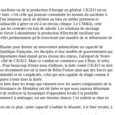
u nucléaire ou de la production d'énergie en général. CIGEO est en
faire, c'est celle qui pourrait contraindre les tenants du nucléaire à
n d'un immense stock de déchets ou bien en arrêter purement et
adioactifs à gérer en est à un niveau critique. Le CSM(4), cette
 les centrales est loin de ralentir. Les solutions de stockage
es forcer à abandonner la production d'électricité nucléaire par
 effet pertinemment qu'ils trouveront une manière de se débarrasser de
suffisante pour donner au mouvement antinucléaire un capacité de
 République Française, ses disciples et leur modèle de gouvernement par
portantes étant donné qu'au niveau des enjeux, l'aéroport de Notre-
 à côté de CIGEO. Mais ce combat ne commence pas à Bure, le refus
s. Pour beaucoup d'entre nous d'ailleurs, la lutte contre CIGEO ne doit
plus récemment lors de la mort de Rémi Fraisse ainsi que des forces qui
idarités et de complicités, celui qui sera capable de réagir comme il
parer à tenir dans la durée.
ons faire dans les temps qui viennent avec les autres composantes de la
 Résistance de Montabot ont été tirées et que nous saurons désormais
et de renforcer la dynamique d'opposition locale à la poubelle
à commencé à aménager, est une énorme chance. Cet endroit se situe en
sur ce plan : notre capacité à habiter le désastre, à le faire reculer, à