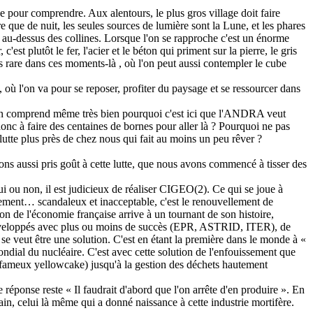
ce pour comprendre. Aux alentours, le plus gros village doit faire
 que de nuit, les seules sources de lumière sont la Lune, et les phares
r au-dessus des collines. Lorsque l'on se rapproche c'est un énorme
est plutôt le fer, l'acier et le béton qui priment sur la pierre, le gris
pas rare dans ces moments-là , où l'on peut aussi contempler le cube
, où l'on va pour se reposer, profiter du paysage et se ressourcer dans
lant on comprend même très bien pourquoi c'est ici que l'ANDRA veut
onc à faire des centaines de bornes pour aller là ? Pourquoi ne pas
lutte plus près de chez nous qui fait au moins un peu rêver ?
vons aussi pris goût à cette lutte, que nous avons commencé à tisser des
 oui ou non, il est judicieux de réaliser CIGEO(2). Ce qui se joue à
lement… scandaleux et inacceptable, c'est le renouvellement de
ron de l'économie française arrive à un tournant de son histoire,
 développés avec plus ou moins de succès (EPR, ASTRID, ITER), de
 se veut être une solution. C'est en étant la première dans le monde à «
ndial du nucléaire. C'est avec cette solution de l'enfouissement que
le fameux yellowcake) jusqu'à la gestion des déchets hautement
réponse reste « Il faudrait d'abord que l'on arrête d'en produire ». En
in, celui là même qui a donné naissance à cette industrie mortifère.