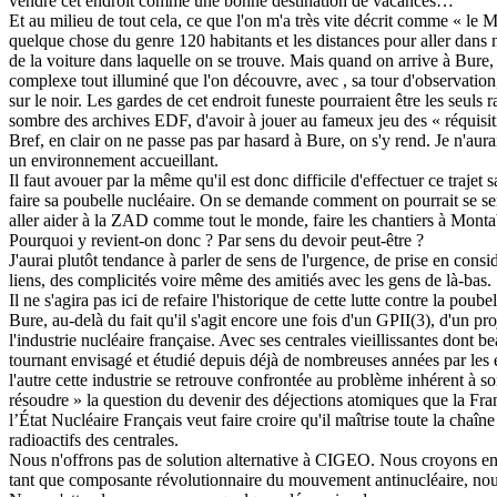
vendre cet endroit comme une bonne destination de vacances…
Et au milieu de tout cela, ce que l'on m'a très vite décrit comme « le 
quelque chose du genre 120 habitants et les distances pour aller dans n
de la voiture dans laquelle on se trouve. Mais quand on arrive à Bure,
complexe tout illuminé que l'on découvre, avec , sa tour d'observation, so
sur le noir. Les gardes de cet endroit funeste pourraient être les seuls
sombre des archives EDF, d'avoir à jouer au fameux jeu des « réquisitio
Bref, en clair on ne passe pas par hasard à Bure, on s'y rend. Je n'aura
un environnement accueillant.
Il faut avouer par la même qu'il est donc difficile d'effectuer ce traj
faire sa poubelle nucléaire. On se demande comment on pourrait se sent
aller aider à la ZAD comme tout le monde, faire les chantiers à Montab
Pourquoi y revient-on donc ? Par sens du devoir peut-être ?
J'aurai plutôt tendance à parler de sens de l'urgence, de prise en cons
liens, des complicités voire même des amitiés avec les gens de là-bas.
Il ne s'agira pas ici de refaire l'historique de cette lutte contre la po
Bure, au-delà du fait qu'il s'agit encore une fois d'un GPII(3), d'un
l'industrie nucléaire française. Avec ses centrales vieillissantes dont 
tournant envisagé et étudié depuis déjà de nombreuses années par le
l'autre cette industrie se retrouve confrontée au problème inhérent à s
résoudre » la question du devenir des déjections atomiques que la Fran
l’État Nucléaire Français veut faire croire qu'il maîtrise toute la ch
radioactifs des centrales.
Nous n'offrons pas de solution alternative à CIGEO. Nous croyons encor
tant que composante révolutionnaire du mouvement antinucléaire, nous n